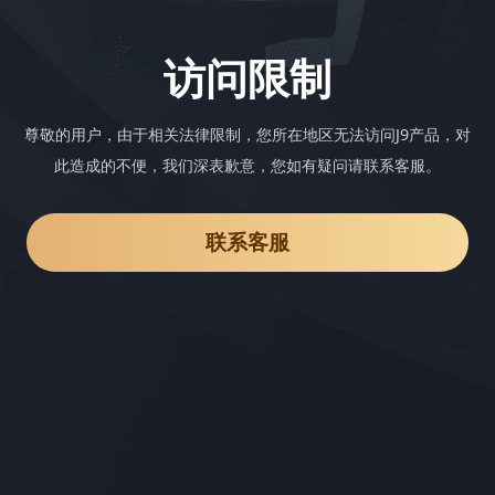
访问限制
尊敬的用户，由于相关法律限制，您所在地区无法访问J9产品，对
此造成的不便，我们深表歉意，您如有疑问请联系客服。
联系客服